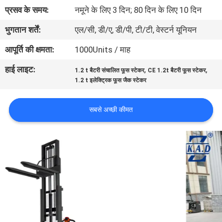
भ्रमण
प्रसव के समय:
नमूने के लिए 3 दिन; 80 दिन के लिए 10 दिन
भुगतान शर्तें:
एल/सी, डी/ए, डी/पी, टी/टी, वेस्टर्न यूनियन
गुणवत्ता
आपूर्ति की क्षमता:
1000Units / माह
नियंत्रण
हाई लाइट:
,
,
1.2 t बैटरी संचालित फूस स्टेकर
CE 1.2t बैटरी फूस स्टेकर
1.2 t इलेक्ट्रिक फूस जैक स्टेकर
संपर्क
करें
सबसे अच्छी कीमत
समाचार
एक
उद्धरण
की