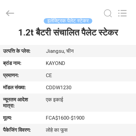
Taizhou
Kayond
Machinery
Co.,Ltd.
All
इलेक्ट्रिक पैलेट स्टेकर
Rights
Reserved.
1.2t बैटरी संचालित पैलेट स्टेकर
घर
उत्पादों
उत्पत्ति के प्लेस:
Jiangsu, चीन
ब्रांड नाम:
KAYOND
वीडियो
प्रमाणन:
CE
मॉडल संख्या:
CDDW1230
हमारे
न्यूनतम आदेश
एक इकाई
बारे
मात्रा:
में
मूल्य:
FCA$1600-$1900
पैकेजिंग विवरण:
लोहे का फूस
कारखाना