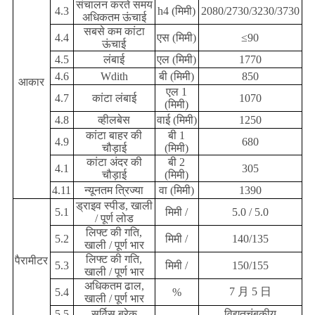
संचालन करते समय
4.3
h4 (मिमी)
2080/2730/3230/3730
अधिकतम ऊंचाई
सबसे कम कांटा
4.4
एस (मिमी)
≤90
ऊंचाई
4.5
लंबाई
एल (मिमी)
1770
4.6
Wdith
बी (मिमी)
850
आकार
एल 1
4.7
कांटा लंबाई
1070
(मिमी)
4.8
व्हीलबेस
वाई (मिमी)
1250
कांटा बाहर की
बी 1
4.9
680
चौड़ाई
(मिमी)
कांटा अंदर की
बी 2
4.1
305
चौड़ाई
(मिमी)
4.11
न्यूनतम त्रिज्या
वा (मिमी)
1390
ड्राइव स्पीड, खाली
5.1
मिमी /
5.0 / 5.0
/ पूर्ण लोड
लिफ्ट की गति,
5.2
मिमी /
140/135
खाली / पूर्ण भार
लिफ्ट की गति,
पैरामीटर
5.3
मिमी /
150/155
खाली / पूर्ण भार
अधिकतम ढाल,
7 月 5 日
5.4
%
खाली / पूर्ण भार
5.5
सर्विस ब्रेक
विद्युतचुंबकीय