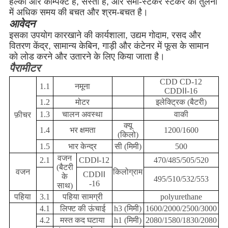
हल्का और कॉम्पैक्ट है, सस्ता है, और सेमी-स्टेकर स्टेकर की तुलना
में अधिक समय की बचत और श्रम-बचत है।
आवेदन
इसका उपयोग कारखाने की कार्यशाला, उद्यम गोदाम, रसद और
वितरण केंद्र, सामान्य केबिन, गाड़ी और कंटेनर में फूस के सामान
को लोड करने और उतारने के लिए किया जाता है।
पैरामीटर
CDD CD-12
1.1
नमूना
CDDⅡ-16
1.2
मोटर
इलेक्ट्रिक (बैटरी)
1.3
चालन अवस्था
वाकी
फ़ीचर
क्यू
1.4
भर क्षमता
1200/1600
(किलो)
1.5
भार केन्द्र
सी (मिमी)
500
वजन
2.1
CDDⅠ-12
470/485/505/520
(बैटरी
वजन
किलोग्राम
CDDⅡ
के
495/510/532/553
-16
साथ)
पहिया
3.1
पहिया सामग्री
polyurethane
4.1
लिफ्ट की ऊंचाई
h3 (मिमी)
1600/2000/2500/3000
4.2
मस्त कद घटाया
h1 (मिमी)
2080/1580/1830/2080