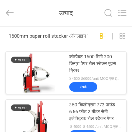
Taizhou
Kayond
Machinery
उत्पाद
Co.,Ltd.
All
Rights
Reserved.
घर
1600mm paper roll stacker ऑनलाइन निर्माण
उत्पादों
कॉम्पैक्ट 1600 मिमी 200
किग्रा पेपर रोल स्टेकर मूवर्स
वीडियो
ग्रिपर
$4500-$6000/unit MOQ:एक इकाई
हमारे
संपर्क
बारे
350 किलोग्राम 772 पाउंड
में
6.56 फीट 2 मीटर सेमी
इलेक्ट्रिक रोल स्टैकर पेपर
रोल लिफ्टर पेपर रोल सामग्री
कारखाना
＄4000-＄4500 /unit MOQ:एक इकाई