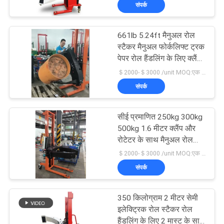
को संभालने के लिए
संपर्क
भ्रमण
661lb 5.24ft मैनुअल रोल
गुणवत्ता
स्टैकर मैनुअल फोर्कलिफ्ट ट्रक
नियंत्रण
पेपर रोल हैंडलिंग के लिए क्लैंप
के साथ
＄2000-＄3000 /unit MOQ:एक इकाई
संपर्क
संपर्क
करें
सीई प्रमाणित 250kg 300kg
500kg 1.6 मीटर क्लैंप और
समाचार
रोटेटर के साथ मैनुअल रोल
स्टैकर
＄2000-＄3000 /unit MOQ:एक इकाई
संपर्क
एक
उद्धरण
350 किलोग्राम 2 मीटर सेमी
की
इलेक्ट्रिक रोल स्टैकर रोल
हैंडलिंग के लिए 2 मास्ट के साथ