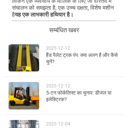
लेकिन एक व्यवसाय के मालिक के लिए जो वास्तव में
भ्रमण
संचालन को समझता है, एक उच्च दक्षता, विशेष मशीन
है
यह एक लाभकारी हथियार है।
गुणवत्ता
सम्बंधित खबर
नियंत्रण
2025-12-12
संपर्क
हैंड पैलेट ट्रक पंप: क्या अलग है और कैसे
चुनें?
करें
समाचार
2025-12-12
5-टन फोर्कलिफ्ट का चुनाव: डीजल या
एक
इलेक्ट्रिक?
उद्धरण
की
2025-12-04