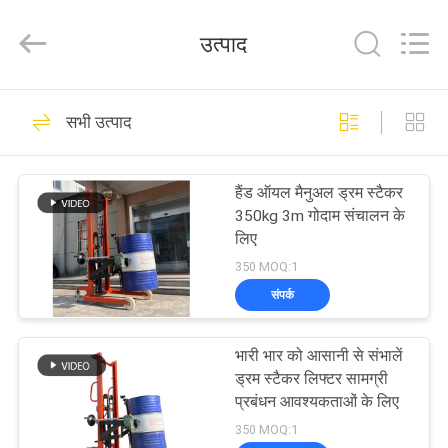
Taizhou
Kayond
Machinery
उत्पाद
Co.,Ltd.
All
Rights
Reserved.
घर
140
सभी उत्पाद
इलेक्ट्रिक पैलेट स्टेकर
उत्पादों
हैंड ऑयल मैनुअल ड्रम स्टैकर
350kg 3m गोदाम संचालन के
वीडियो
लिए
350 MOQ:1
हमारे
संपर्क
29
बारे
सेमी इलेक्ट्रिक पैलेट
भारी भार को आसानी से संभालें
में
ड्रम स्टैकर लिफ्टर सामग्री
स्टेकर
प्रबंधन आवश्यकताओं के लिए
कारखाना
350 MOQ:1