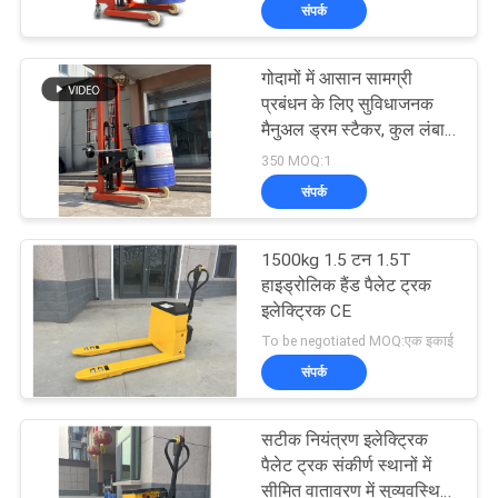
संपर्क
भ्रमण
गोदामों में आसान सामग्री
गुणवत्ता
33
प्रबंधन के लिए सुविधाजनक
नियंत्रण
मैनुअल ड्रम स्टैकर, कुल लंबाई
पैलेट लिफ्ट स्टेकर
1700 मिमी, कुल ऊंचाई 2150
350 MOQ:1
मिमी
संपर्क
संपर्क
करें
1500kg 1.5 टन 1.5T
हाइड्रोलिक हैंड पैलेट ट्रक
समाचार
इलेक्ट्रिक CE
11
To be negotiated MOQ:एक इकाई
संपर्क
एक
मैनुअल पैलेट स्टेकर
उद्धरण
सटीक नियंत्रण इलेक्ट्रिक
की
पैलेट ट्रक संकीर्ण स्थानों में
सीमित वातावरण में सुव्यवस्थित