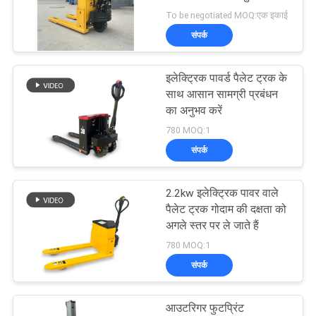
विनती
संरचना
To be negotiated MOQ:एक इकाई
करे
संपर्क
28
हाइड्रोलिक हैंड पैलेट
साइटमैप
इलेक्ट्रिक पावर्ड पैलेट ट्रक के
साथ आसान सामग्री प्रबंधन
ट्रक
का अनुभव करें
PRIVACY
780 MOQ:1
POLICY
संपर्क
2.2kw इलेक्ट्रिक पावर वाले
44
पैलेट ट्रक गोदाम की दक्षता को
इलेक्ट्रिक पावर्ड पैलेट
अगले स्तर पर ले जाते हैं
780 MOQ:1
ट्रक
संपर्क
आउटरिगर फुटप्रिंट