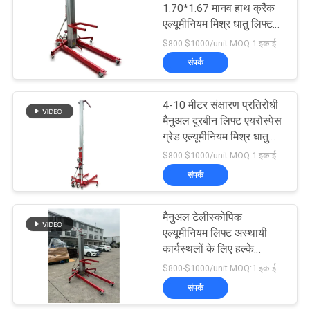
1.70*1.67 मानव हाथ क्रैंक
एल्यूमीनियम मिश्र धातु लिफ्ट
24
प्लेटफार्म ऊंचाई के साथ
$800-$1000/unit MOQ:1 इकाई
अधिकतम 9 मीटर
संपर्क
बैटरी संचालित फोर्कलिफ्ट
4-10 मीटर संक्षारण प्रतिरोधी
मैनुअल दूरबीन लिफ्ट एयरोस्पेस
ग्रेड एल्यूमीनियम मिश्र धातु
निर्माण
$800-$1000/unit MOQ:1 इकाई
संपर्क
70
हाइड्रोलिक कैंची लिफ्ट
मैनुअल टेलीस्कोपिक
एल्यूमीनियम लिफ्ट अस्थायी
टेबल
कार्यस्थलों के लिए हल्के
टिकाऊ ऊंचाई उपकरण
$800-$1000/unit MOQ:1 इकाई
संपर्क