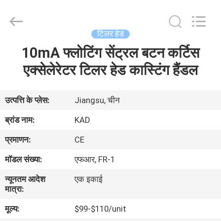
Taizhou
Kayond
Machinery
Co.,Ltd.
All
टिलर हेड
Rights
Reserved.
10mA फ्लोटिंग सेंट्रल बटन कर्टिस
घर
एक्सेलेरेटर टिलर हेड कास्टिंग हैंडल
उत्पादों
उत्पत्ति के प्लेस:
Jiangsu, चीन
वीडियो
ब्रांड नाम:
KAD
प्रमाणन:
CE
हमारे
मॉडल संख्या:
एफआर, FR-1
बारे
न्यूनतम आदेश
एक इकाई
में
मात्रा:
मूल्य:
$99-$110/unit
कारखाना