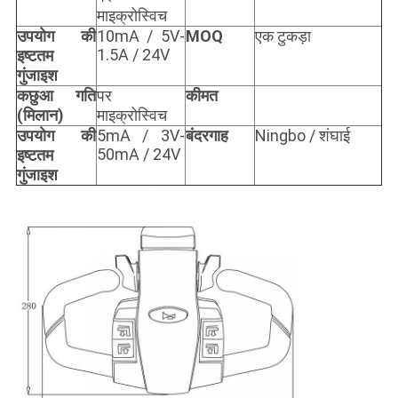
माइक्रोस्विच
उपयोग की
10mA / 5V-
MOQ
एक टुकड़ा
1.5A / 24V
इष्टतम
गुंजाइश
कछुआ गति
पर
कीमत
(मिलान)
माइक्रोस्विच
उपयोग की
5mA / 3V-
बंदरगाह
Ningbo / शंघाई
50mA / 24V
इष्टतम
गुंजाइश