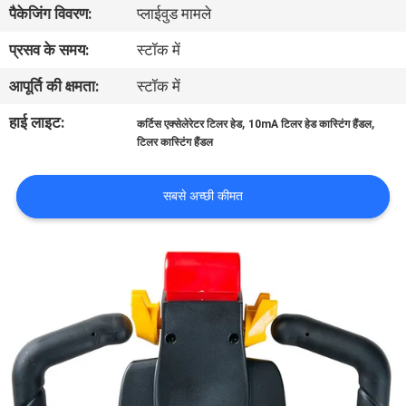
पैकेजिंग विवरण:
प्लाईवुड मामले
भ्रमण
प्रसव के समय:
स्टॉक में
गुणवत्ता
आपूर्ति की क्षमता:
स्टॉक में
नियंत्रण
हाई लाइट:
,
,
कर्टिस एक्सेलेरेटर टिलर हेड
10mA टिलर हेड कास्टिंग हैंडल
टिलर कास्टिंग हैंडल
संपर्क
करें
सबसे अच्छी कीमत
समाचार
एक
उद्धरण
की