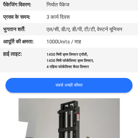
पैकेजिंग विवरण:
निर्यात पैकेज
भ्रमण
प्रसव के समय:
3 कार्य दिवस
गुणवत्ता
भुगतान शर्तें:
एल/सी, डी/ए, डी/पी, टी/टी, वेस्टर्न यूनियन
नियंत्रण
आपूर्ति की क्षमता:
1000Units / माह
हाई लाइट:
,
1450 मिमी ड्रम लिफ्टर ट्रॉली
संपर्क
,
1450 मिमी फोर्कलिफ्ट ड्रम लिफ्टर
करें
4 पहिया फोर्कलिफ्ट बैरल लिफ्टर
सबसे अच्छी कीमत
समाचार
एक
उद्धरण
की