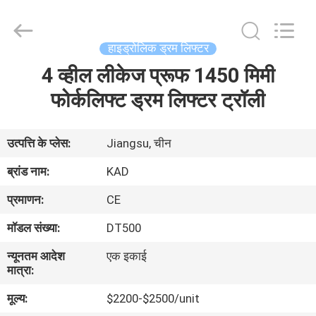
Taizhou
Kayond
Machinery
Co.,Ltd.
All
हाइड्रोलिक ड्रम लिफ्टर
Rights
Reserved.
4 व्हील लीकेज प्रूफ 1450 मिमी
घर
फोर्कलिफ्ट ड्रम लिफ्टर ट्रॉली
उत्पादों
उत्पत्ति के प्लेस:
Jiangsu, चीन
वीडियो
ब्रांड नाम:
KAD
प्रमाणन:
CE
हमारे
मॉडल संख्या:
DT500
बारे
न्यूनतम आदेश
एक इकाई
में
मात्रा:
मूल्य:
$2200-$2500/unit
कारखाना