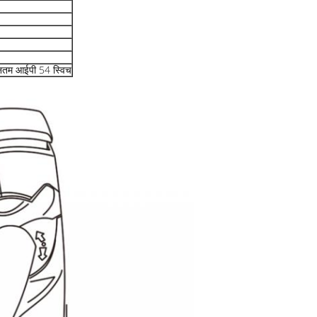
यूनतम आईपी 54 स्विच