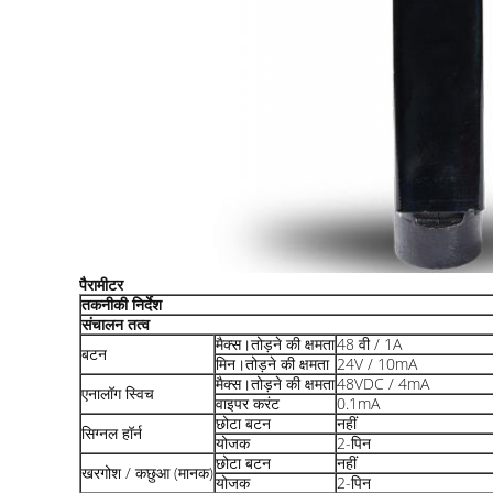
पैरामीटर
तकनीकी निर्देश
संचालन तत्व
मैक्स।तोड़ने की क्षमता
48 वी / 1A
बटन
मिन।तोड़ने की क्षमता
24V / 10mA
मैक्स।तोड़ने की क्षमता
48VDC / 4mA
एनालॉग स्विच
वाइपर करंट
0.1mA
छोटा बटन
नहीं
सिग्नल हॉर्न
योजक
2-पिन
छोटा बटन
नहीं
खरगोश / कछुआ (मानक)
योजक
2-पिन