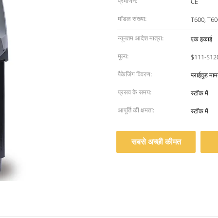
प्रमाणन:
CE
मॉडल संख्या:
T600, T60
न्यूनतम आदेश मात्रा:
एक इकाई
मूल्य:
$111-$120
पैकेजिंग विवरण:
प्लाईवुड माम
प्रसव के समय:
स्टॉक में
आपूर्ति की क्षमता:
स्टॉक में
सबसे अच्छी कीमत