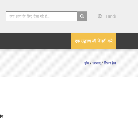
Hindi
search
एक उद्धरण की विनती करे
होम
/
उत्पाद
/
टिलर हेड
ीन