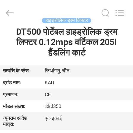
Taizhou
Kayond
Machinery
Co.,Ltd.
All
हाइड्रोलिक ड्रम लिफ्टर
Rights
Reserved.
DT500 पोर्टेबल हाइड्रोलिक ड्रम
घर
लिफ्टर 0.12mps वर्टिकल 205l
उत्पादों
हैंडलिंग कार्ट
वीडियो
उत्पत्ति के प्लेस:
जिआंगसु, चीन
ब्रांड नाम:
KAD
हमारे
प्रमाणन:
CE
बारे
मॉडल संख्या:
डीटी350
में
न्यूनतम आदेश
एक इकाई
मात्रा:
कारखाना