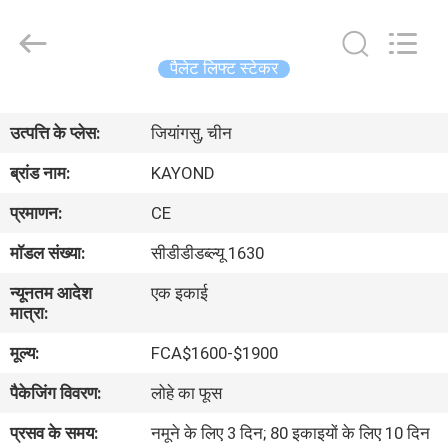
Taizhou
Kayond
Machinery
Co.,Ltd.
All
पैलेट लिफ्ट स्टेकर
Rights
Reserved.
घर
उत्पत्ति के प्लेस:
जियांगसु, चीन
उत्पादों
ब्रांड नाम:
KAYOND
प्रमाणन:
CE
वीडियो
मॉडल संख्या:
सीडीडीडब्ल्यू 1630
न्यूनतम आदेश
एक इकाई
हमारे
मात्रा:
बारे
मूल्य:
FCA$1600-$1900
में
पैकेजिंग विवरण:
लोहे का फूस
कारखाना
प्रसव के समय:
नमूने के लिए 3 दिन; 80 इकाइयों के लिए 10 दिन