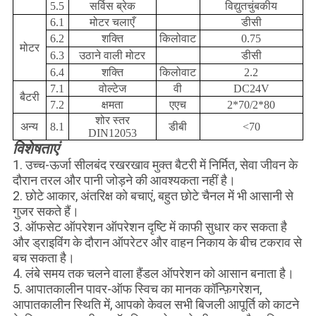
5.5
सर्विस ब्रेक
विद्युतचुंबकीय
6.1
मोटर चलाएँ
डीसी
6.2
शक्ति
किलोवाट
0.75
मोटर
6.3
उठाने वाली मोटर
डीसी
6.4
शक्ति
किलोवाट
2.2
7.1
वोल्टेज
वी
DC24V
बैटरी
7.2
क्षमता
एएच
2*70/2*80
शोर स्तर
अन्य
8.1
डीबी
<70
DIN12053
विशेषताएं
1. उच्च-ऊर्जा सीलबंद रखरखाव मुक्त बैटरी में निर्मित, सेवा जीवन के
दौरान तरल और पानी जोड़ने की आवश्यकता नहीं है।
2. छोटे आकार, अंतरिक्ष को बचाएं, बहुत छोटे चैनल में भी आसानी से
गुजर सकते हैं।
3. ऑफसेट ऑपरेशन ऑपरेशन दृष्टि में काफी सुधार कर सकता है
और ड्राइविंग के दौरान ऑपरेटर और वाहन निकाय के बीच टकराव से
बच सकता है।
4. लंबे समय तक चलने वाला हैंडल ऑपरेशन को आसान बनाता है।
5. आपातकालीन पावर-ऑफ स्विच का मानक कॉन्फ़िगरेशन,
आपातकालीन स्थिति में, आपको केवल सभी बिजली आपूर्ति को काटने