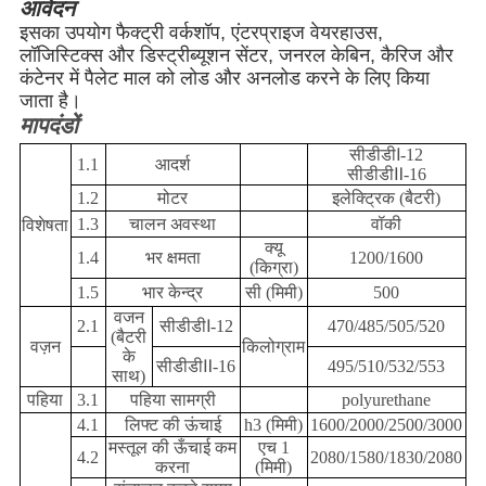
आवेदन
इसका उपयोग फैक्ट्री वर्कशॉप, एंटरप्राइज वेयरहाउस,
लॉजिस्टिक्स और डिस्ट्रीब्यूशन सेंटर, जनरल केबिन, कैरिज और
कंटेनर में पैलेट माल को लोड और अनलोड करने के लिए किया
जाता है।
मापदंडों
सीडीडीⅠ-12
1.1
आदर्श
सीडीडीⅡ-16
1.2
मोटर
इलेक्ट्रिक (बैटरी)
1.3
चालन अवस्था
वॉकी
विशेषता
क्यू
1.4
भर क्षमता
1200/1600
(किग्रा)
1.5
भार केन्द्र
सी (मिमी)
500
वजन
2.1
सीडीडीⅠ-12
470/485/505/520
(बैटरी
वज़न
किलोग्राम
के
सीडीडीⅡ-16
495/510/532/553
साथ)
पहिया
3.1
पहिया सामग्री
polyurethane
4.1
लिफ्ट की ऊंचाई
h3 (मिमी)
1600/2000/2500/3000
मस्तूल की ऊँचाई कम
एच 1
4.2
2080/1580/1830/2080
करना
(मिमी)