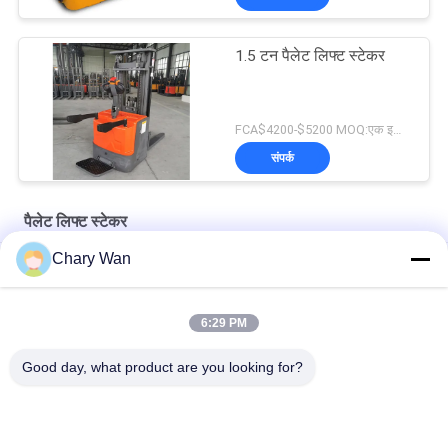
1.5 टन पैलेट लिफ्ट स्टेकर
FCA$4200-$5200 MOQ:एक इकाई
संपर्क
पैलेट लिफ्ट स्टेकर
Chary Wan
सीई हैंड ऑपरेटेड 1000KG 3000mm वॉकी पैलेट स्टेकर
एमओएस कंट्रोल स्टैंडिंग 2T 4.5 मीटर वॉक विद पैलेट लिफ्ट स्टेकर
6:29 PM
लॉजिस्टिक्स फॉरवर्ड 2000KG 6M काउंटरबैलेंस इलेक्ट्रिक स्टेकर
Good day, what product are you looking for?
लोकप्रिय श्रेणियां
सभी