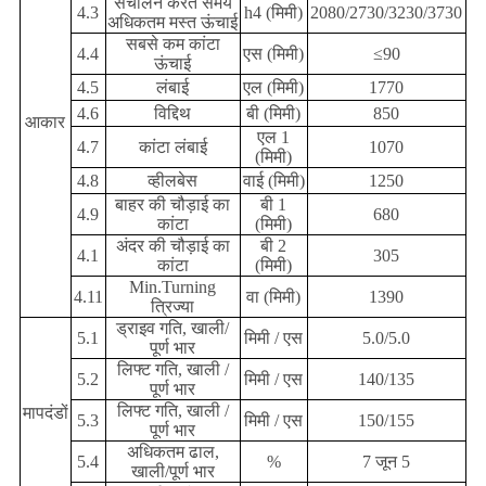
संचालन करते समय
4.3
h4 (मिमी)
2080/2730/3230/3730
अधिकतम मस्त ऊंचाई
सबसे कम कांटा
4.4
एस (मिमी)
≤90
ऊंचाई
4.5
लंबाई
एल (मिमी)
1770
4.6
विद्दिथ
बी (मिमी)
850
आकार
एल 1
4.7
कांटा लंबाई
1070
(मिमी)
4.8
व्हीलबेस
वाई (मिमी)
1250
बाहर की चौड़ाई का
बी 1
4.9
680
कांटा
(मिमी)
अंदर की चौड़ाई का
बी 2
4.1
305
कांटा
(मिमी)
Min.Turning
4.11
वा (मिमी)
1390
त्रिज्या
ड्राइव गति, खाली/
5.1
मिमी / एस
5.0/5.0
पूर्ण भार
लिफ्ट गति, खाली /
5.2
मिमी / एस
140/135
पूर्ण भार
लिफ्ट गति, खाली /
मापदंडों
5.3
मिमी / एस
150/155
पूर्ण भार
अधिकतम ढाल,
5.4
%
7 जून 5
खाली/पूर्ण भार