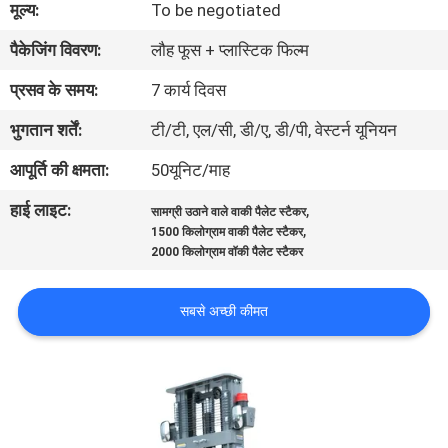
मूल्य:
To be negotiated
भ्रमण
पैकेजिंग विवरण:
लौह फूस + प्लास्टिक फिल्म
गुणवत्ता
प्रसव के समय:
7 कार्य दिवस
नियंत्रण
भुगतान शर्तें:
टी/टी, एल/सी, डी/ए, डी/पी, वेस्टर्न यूनियन
आपूर्ति की क्षमता:
50यूनिट/माह
संपर्क
हाई लाइट:
,
सामग्री उठाने वाले वाकी पैलेट स्टैकर
करें
,
1500 किलोग्राम वाकी पैलेट स्टैकर
2000 किलोग्राम वॉकी पैलेट स्टैकर
समाचार
सबसे अच्छी कीमत
एक
उद्धरण
की