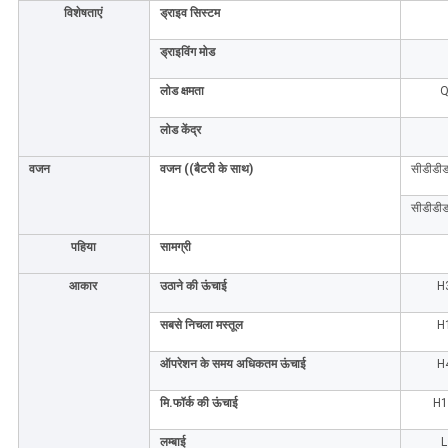
विशेषताएं
ड्राइव सिस्टम
ड्राइविंग मोड
लोड क्षमता
लोड केंद्र
वजन
वजन ((बैटरी के साथ)
सीडीडीडब
सीडीडीडब
पहिया
सामग्री
आकार
उठाने की ऊंचाई
H
सबसे निचला मस्तूल
H
ऑपरेशन के समय अधिकतम ऊंचाई
H
मि.फॉर्क की ऊंचाई
H
लम्बाई
L