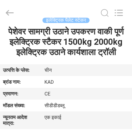
Taizhou
Kayond
Machinery
Co.,Ltd.
All
इलेक्ट्रिक पैलेट स्टेकर
Rights
Reserved.
पेशेवर सामग्री उठाने उपकरण वाकी पूर्ण
घर
इलेक्ट्रिक स्टैकर 1500kg 2000kg
उत्पादों
इलेक्ट्रिक उठाने कार्यशाला ट्रॉली
वीडियो
उत्पत्ति के प्लेस:
चीन
ब्रांड नाम:
KAD
हमारे
प्रमाणन:
CE
बारे
मॉडल संख्या:
सीडीडीडब्लू
में
न्यूनतम आदेश
एक इकाई
मात्रा:
कारखाना