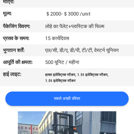
मात्रा:
भ्रमण
मूल्य:
＄2000-＄3000 /unit
गुणवत्ता
पैकेजिंग विवरण:
लोहे का पैलेट+प्लास्टिक की फिल्म
नियंत्रण
प्रसव के समय:
15 कार्यदिवस
भुगतान शर्तें:
एल/सी, डी/ए, डी/पी, टी/टी, वेस्टर्न यूनियन
संपर्क
आपूर्ति की क्षमता:
500 यूनिट / महीना
करें
हाई लाइट:
,
,
हल्का इलेक्ट्रिक स्टैकर
1.5t इलेक्ट्रिक स्टैकर
1.0t इलेक्ट्रिक स्टैकर
समाचार
सबसे अच्छी कीमत
एक
उद्धरण
की