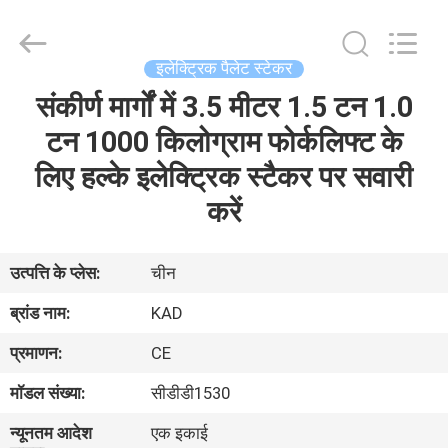
Taizhou
Kayond
Machinery
Co.,Ltd.
All
इलेक्ट्रिक पैलेट स्टेकर
Rights
Reserved.
संकीर्ण मार्गों में 3.5 मीटर 1.5 टन 1.0
घर
टन 1000 किलोग्राम फोर्कलिफ्ट के
उत्पादों
लिए हल्के इलेक्ट्रिक स्टैकर पर सवारी
करें
वीडियो
उत्पत्ति के प्लेस:
चीन
हमारे
ब्रांड नाम:
KAD
बारे
प्रमाणन:
CE
में
मॉडल संख्या:
सीडीडी1530
कारखाना
न्यूनतम आदेश
एक इकाई