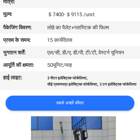
मात्रा:
भ्रमण
मूल्य:
＄7400-＄9115 /unit
गुणवत्ता
पैकेजिंग विवरण:
लोहे का पैलेट+प्लास्टिक की फिल्म
नियंत्रण
प्रसव के समय:
15 कार्यदिवस
भुगतान शर्तें:
एल/सी, डी/ए, डी/पी, टी/टी, वेस्टर्न यूनियन
संपर्क
आपूर्ति की क्षमता:
50यूनिट/माह
करें
हाई लाइट:
,
3 मीटर इलेक्ट्रिक फोर्कलिफ्ट
,
सीई प्रमाणपत्र इलेक्ट्रिक फोर्कलिफ्ट
3 टन इलेक्ट्रिक फोर्कलिफ्ट
समाचार
सबसे अच्छी कीमत
एक
उद्धरण
की