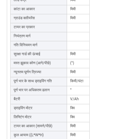
कांटा का आकार
मिमी
1070*100*40
ग्राउंड क्लीयरेंस
मिमी
60/130
टायर का प्रकार
ठोस टायर
नियंत्रण मार्ग
स्टीयरिंग व्हील
गति विनियमन मार्ग
स्टेपलेस स्पीड रेगुलेशन
सुरक्षा गार्ड की ऊंचाई
मिमी
2000
मस्त झुकाव कोण (आगे/पीछे)
(°)
3.0/6.0
न्यूनतम घूर्णन त्रिज्या
मिमी
1750
पूर्ण भार के साथ ड्राइविंग गति
किमी/घंटा
6
पूर्ण भार पर अधिकतम ढलान
°
5°/8°
बैटरी
V/Ah
48/140
ड्राइविंग मोटर
क्वि
3
लिफ्टिंग मोटर
क्वि
3
टायर का आकार (सामने/पीछे)
मिमी
400/400
कुल आयाम ((L*W*H)
मिमी
3000*1030*2100