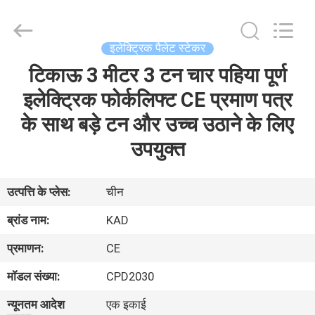
Taizhou
Kayond
Machinery
Co.,Ltd.
All
इलेक्ट्रिक पैलेट स्टेकर
Rights
Reserved.
टिकाऊ 3 मीटर 3 टन चार पहिया पूर्ण
घर
इलेक्ट्रिक फोर्कलिफ्ट CE प्रमाण पत्र
उत्पादों
के साथ बड़े टन और उच्च उठाने के लिए
उपयुक्त
वीडियो
उत्पत्ति के प्लेस:
चीन
हमारे
ब्रांड नाम:
KAD
बारे
प्रमाणन:
CE
में
मॉडल संख्या:
CPD2030
कारखाना
न्यूनतम आदेश
एक इकाई