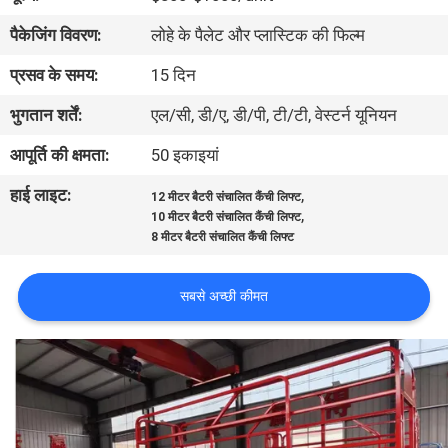
भ्रमण
पैकेजिंग विवरण:
लोहे के पैलेट और प्लास्टिक की फिल्म
प्रसव के समय:
15 दिन
गुणवत्ता
भुगतान शर्तें:
एल/सी, डी/ए, डी/पी, टी/टी, वेस्टर्न यूनियन
नियंत्रण
आपूर्ति की क्षमता:
50 इकाइयां
संपर्क
हाई लाइट:
,
12 मीटर बैटरी संचालित कैंची लिफ्ट
,
करें
10 मीटर बैटरी संचालित कैंची लिफ्ट
8 मीटर बैटरी संचालित कैंची लिफ्ट
समाचार
सबसे अच्छी कीमत
एक
उद्धरण
की