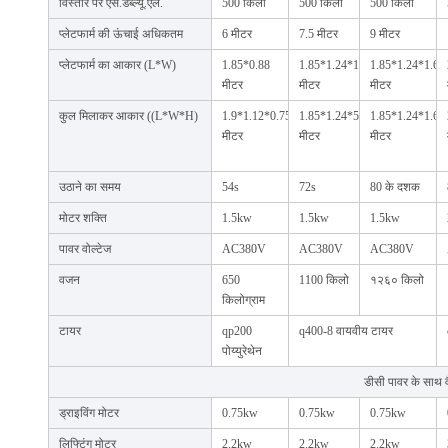
विस्तार पर एस.डब्ल्यू.एल.
500 किलो
500 किलो
500 किलो
प्लेटफार्म की ऊंचाई अधिकतम
6 मीटर
7.5 मीटर
9 मीटर
प्लेटफार्म का आकार (L*W)
1.85*0.88
1.85*1.24*1.5
1.85*1.24*1.65
मीटर
मीटर
मीटर
कुल मिलाकर आकार ((L*W*H)
1.9*1.12*0.75
1.85*1.24*5
1.85*1.24*1.65
मीटर
मीटर
मीटर
उठाने का समय
54s
72s
80 के दशक
मोटर शक्ति
1.5kw
1.5kw
1.5kw
पावर वोल्टेज
AC380V
AC380V
AC380V
वजन
650
1100 किलो
१२६० किलो
किलोग्राम
टायर
qp200
q400-8 वायवीय टायर
पोय्युरेथेन
डीसी पावर के साथ
ड्राइविंग मोटर
0.75kw
0.75kw
0.75kw
लिफ्टिंग मोटर
2.2kw
2.2kw
2.2kw