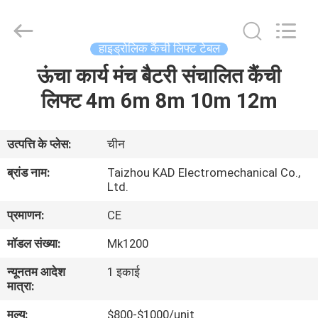
Taizhou
Kayond
Machinery
Co.,Ltd.
All
हाइड्रोलिक कैंची लिफ्ट टेबल
Rights
Reserved.
ऊंचा कार्य मंच बैटरी संचालित कैंची
घर
लिफ्ट 4m 6m 8m 10m 12m
उत्पादों
उत्पत्ति के प्लेस:
चीन
वीडियो
ब्रांड नाम:
Taizhou KAD Electromechanical Co.,
Ltd.
हमारे
प्रमाणन:
CE
बारे
मॉडल संख्या:
Mk1200
में
न्यूनतम आदेश
1 इकाई
मात्रा:
कारखाना
मूल्य:
$800-$1000/unit