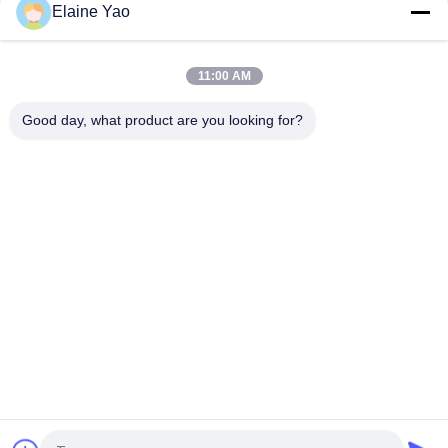
5.8m 8m 10m हाइड्रोलिक लिफ्ट प्लेटफार्म एल्यूमीनियम फ्रेम हवाई कार्य प्लेटफार्म
Elaine Yao
डबल मास्ट एरियल वर्क प्लेटफॉर्म 8 मीटर वर्टिकल लिफ्ट
11:00 AM
पोर्टेबल 8-14 मीटर इलेक्ट्रिक स्व-चालित मोबाइल हवाई कार्य मंच डबल मस्तूल
वर्टिकल लिफ्ट टेबल
Good day, what product are you looking for?
लोकप्रिय श्रेणियां
सभी
सेमी इलेक्ट्रिक पैलेट 
इलेक्ट्रिक पैलेट स्टेकर
स्टेकर
पैलेट लिफ्ट स्टेकर
मैनुअल पैलेट स्टेकर
इलेक्ट्रिक पावर्ड पैलेट 
हाइड्रोलिक हैंड पैलेट ट्रक
ट्रक
हाइड्रोलिक कैंची लिफ्ट 
बैटरी संचालित फोर्कलिफ्ट
टेबल