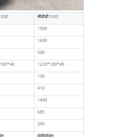
1030
सीडीडी1530
1500
1600
500
100*40
1220*100*40
130
410
1490
685
345
थेन
पॉलीयूरेथेन