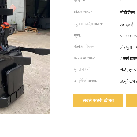
प्रमाणन:
CE
मॉडल संख्या:
सीडीडीएल
न्यूनतम आदेश मात्रा:
एक इकाई
मूल्य:
$2200/UN
पैकेजिंग विवरण:
लौह फूस + प
प्रसव के समय:
7 कार्य दिव
भुगतान शर्तें:
टी/टी, एल/सी
आपूर्ति की क्षमता:
50यूनिट/मा
सबसे अच्छी कीमत