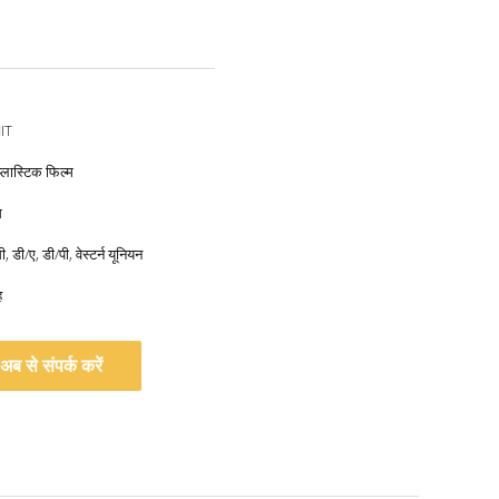
IT
्लास्टिक फिल्म
स
, डी/ए, डी/पी, वेस्टर्न यूनियन
ह
अब से संपर्क करें