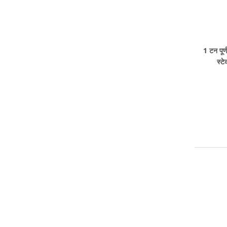
1 टन पूर्
स्ट