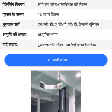
भ्रमण
पैकेजिंग विवरण:
लोहे का पैलेट+प्लास्टिक की फिल्म
प्रसव के समय:
15 कार्य दिवस
गुणवत्ता
भुगतान शर्तें:
एल/सी, डी/ए, डी/पी, टी/टी, वेस्टर्न यूनियन
नियंत्रण
आपूर्ति की क्षमता:
50यूनिट/माह
हाई लाइट:
,
संपर्क
पु टायर पेपर रोल स्टैकर
360 डिग्री कागज रोल स्टैकर
करें
सबसे अच्छी कीमत
समाचार
एक
उद्धरण
की