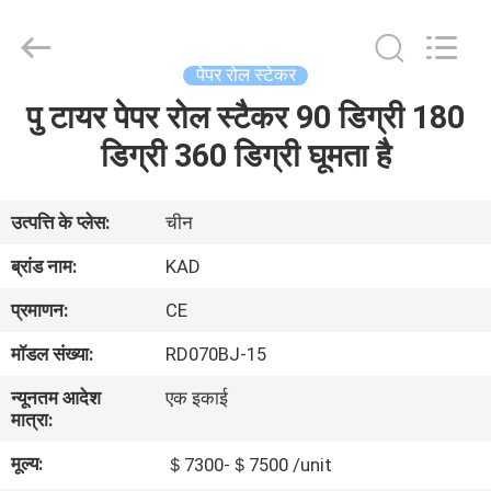
Taizhou
Kayond
Machinery
Co.,Ltd.
All
पेपर रोल स्टेकर
Rights
Reserved.
पु टायर पेपर रोल स्टैकर 90 डिग्री 180
घर
डिग्री 360 डिग्री घूमता है
उत्पादों
उत्पत्ति के प्लेस:
चीन
वीडियो
ब्रांड नाम:
KAD
प्रमाणन:
CE
हमारे
मॉडल संख्या:
RD070BJ-15
बारे
न्यूनतम आदेश
एक इकाई
में
मात्रा:
मूल्य:
＄7300-＄7500 /unit
कारखाना