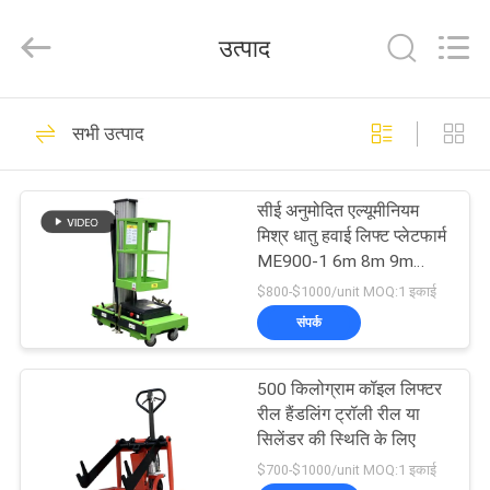
Taizhou
Kayond
Machinery
उत्पाद
Co.,Ltd.
All
Rights
Reserved.
घर
155
सभी उत्पाद
इलेक्ट्रिक पैलेट स्टेकर
उत्पादों
सीई अनुमोदित एल्यूमीनियम
मिश्र धातु हवाई लिफ्ट प्लेटफार्म
वीडियो
ME900-1 6m 8m 9m
10m
$800-$1000/unit MOQ:1 इकाई
हमारे
संपर्क
29
बारे
सेमी इलेक्ट्रिक पैलेट
500 किलोग्राम कॉइल लिफ्टर
में
रील हैंडलिंग ट्रॉली रील या
स्टेकर
सिलेंडर की स्थिति के लिए
कारखाना
$700-$1000/unit MOQ:1 इकाई