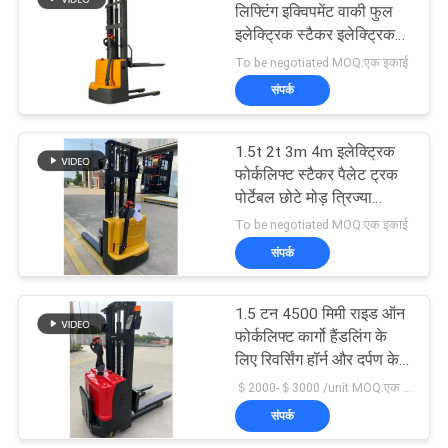
लिफ्टिंग इक्विपमेंट वाकी फुल
इलेक्ट्रिक स्टैकर इलेक्ट्रिक
24
लिफ्टिंग वर्कशॉप ट्रॉली पीयू
To be negotiated MOQ:एक इकाई
व्हील के साथ
संपर्क
बैटरी संचालित फोर्कलिफ्ट
1.5t 2t 3m 4m इलेक्ट्रिक
फोर्कलिफ्ट स्टैकर पैलेट ट्रक
पोर्टेबल छोटे मोड़ त्रिज्या
अनुकूलित
To be negotiated MOQ:एक इकाई
संपर्क
73
हाइड्रोलिक कैंची लिफ्ट
1.5 टन 4500 मिमी राइड ऑन
फोर्कलिफ्ट कार्गो हैंडलिंग के
टेबल
लिए रिवर्सिंग हॉर्न और दर्पण के
साथ प्लेटफॉर्म इलेक्ट्रिक
＄2000-＄3000 /unit MOQ:एक इकाई
स्टैकर
संपर्क