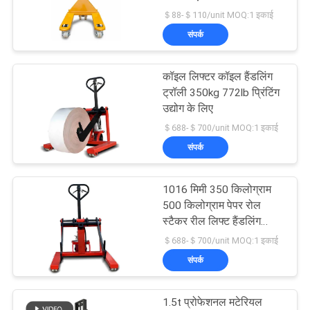
विनती
＄88-＄110/unit MOQ:1 इकाई
करे
संपर्क
28
हाइड्रोलिक हैंड पैलेट
साइटमैप
कॉइल लिफ्टर कॉइल हैंडलिंग
ट्रॉली 350kg 772lb प्रिंटिंग
ट्रक
उद्योग के लिए
PRIVACY
＄688-＄700/unit MOQ:1 इकाई
POLICY
संपर्क
1016 मिमी 350 किलोग्राम
44
500 किलोग्राम पेपर रोल
इलेक्ट्रिक पावर्ड पैलेट
स्टैकर रील लिफ्ट हैंडलिंग
ट्रॉली पैकेजिंग उद्योग के उपयोग
＄688-＄700/unit MOQ:1 इकाई
ट्रक
के लिए
संपर्क
1.5t प्रोफेशनल मटेरियल