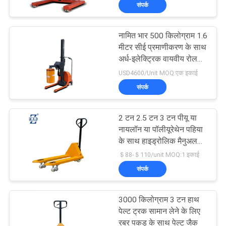
संपर्क
भ्रमण
नामित भार 500 किलोग्राम 1.6
गुणवत्ता
33
मीटर सीई प्रमाणीकरण के साथ
नियंत्रण
अर्ध-इलेक्ट्रिक वायवीय रोल
पैलेट लिफ्ट स्टेकर
टर्नर स्टैकर
USD4600/Unit MOQ:एक इकाई
संपर्क
संपर्क
करें
2 टन 2.5 टन 3 टन पीयू या
नायलॉन या पॉलीयूरेथेन पहिया
समाचार
के साथ हाइड्रोलिक मैनुअल
11
पैलेट ट्रक पैलेट जैक
＄88-＄110/unit MOQ:1 इकाई
संपर्क
एक
मैनुअल पैलेट स्टेकर
उद्धरण
3000 किलोग्राम 3 टन हाथ
की
पेल्ट ट्रक सामान लेने के लिए
रबर पकड़ के साथ पेल्ट जैक